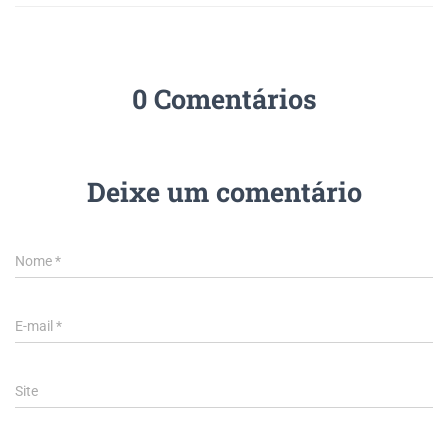
0 Comentários
Deixe um comentário
Nome
*
E-mail
*
Site