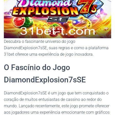
Descubra o fascinante universo do jogo
DiamondExplosion7sSE, suas regras e como a plataforma
31bet oferece uma experiência de jogo inovadora.
O Fascínio do Jogo
DiamondExplosion7sSE
DiamondExplosion7sSE é um jogo que tem conquistado o
coração de muitos entusiastas de cassino ao redor do
mundo. Lançado recentemente, este jogo promete oferecer
aos jogadores uma experiência emocionante com gráficos