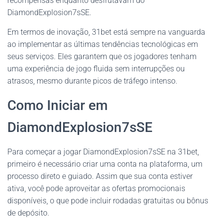
recompensas enquanto desfrutavam do
DiamondExplosion7sSE.
Em termos de inovação, 31bet está sempre na vanguarda
ao implementar as últimas tendências tecnológicas em
seus serviços. Eles garantem que os jogadores tenham
uma experiência de jogo fluida sem interrupções ou
atrasos, mesmo durante picos de tráfego intenso.
Como Iniciar em
DiamondExplosion7sSE
Para começar a jogar DiamondExplosion7sSE na 31bet,
primeiro é necessário criar uma conta na plataforma, um
processo direto e guiado. Assim que sua conta estiver
ativa, você pode aproveitar as ofertas promocionais
disponíveis, o que pode incluir rodadas gratuitas ou bônus
de depósito.