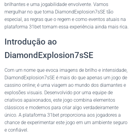
brilhantes e uma jogabilidade envolvente. Vamos
mergulhar no que torna DiamondExplosion7sSE tão
especial, as regras que o regem e como eventos atuais na
plataforma 31bet tornam essa experiência ainda mais rica.
Introdução ao
DiamondExplosion7sSE
Com um nome que evoca imagens de brilho e intensidade,
DiamondExplosion7sSE é mais do que apenas um jogo de
cassino online; é uma viagem ao mundo dos diamantes e
explosões visuais. Desenvolvido por uma equipe de
criativos apaixonados, este jogo combina elementos
clássicos e modernos para criar algo verdadeiramente
único. A plataforma 31bet proporciona aos jogadores a
chance de experimentar este jogo em um ambiente seguro
e confiável.