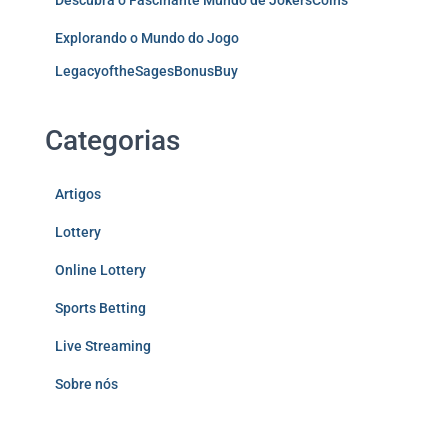
Descubra o Fascinante Mundo de JokersCoins
Explorando o Mundo do Jogo
LegacyoftheSagesBonusBuy
Categorias
Artigos
Lottery
Online Lottery
Sports Betting
Live Streaming
Sobre nós