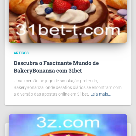
ARTIGOS
Descubra o Fascinante Mundo de
BakeryBonanza com 31bet
Uma imersão no jogo de simulação preferido,
BakeryBonanza, onde desafios diários se encontram com
a diversão das apostas online em 31bet.
Leia mais…