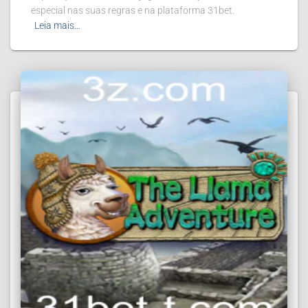
especial nas suas regras e na plataforma 31bet.
Leia mais…