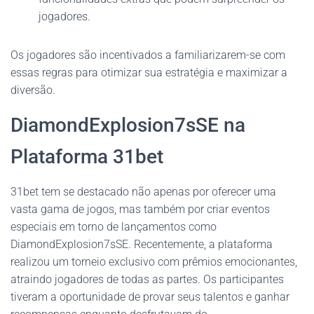
jogadores.
Os jogadores são incentivados a familiarizarem-se com
essas regras para otimizar sua estratégia e maximizar a
diversão.
DiamondExplosion7sSE na
Plataforma 31bet
31bet tem se destacado não apenas por oferecer uma
vasta gama de jogos, mas também por criar eventos
especiais em torno de lançamentos como
DiamondExplosion7sSE. Recentemente, a plataforma
realizou um torneio exclusivo com prêmios emocionantes,
atraindo jogadores de todas as partes. Os participantes
tiveram a oportunidade de provar seus talentos e ganhar