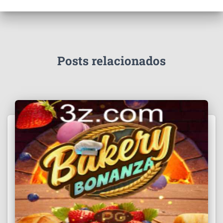
Posts relacionados