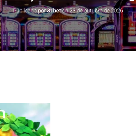
Publicado por
31bet
on
23 de outubro de 2026