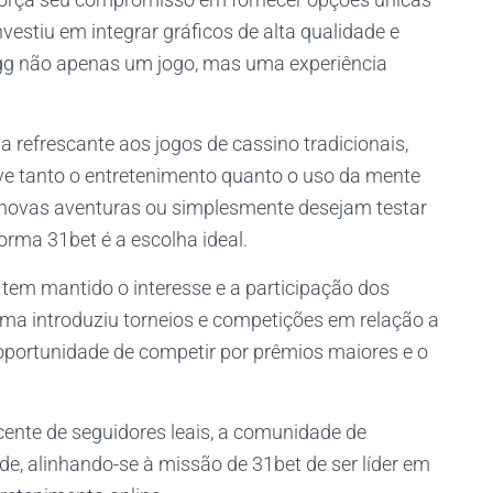
vestiu em integrar gráficos de alta qualidade e
Egg não apenas um jogo, mas uma experiência
 refrescante aos jogos de cassino tradicionais,
 tanto o entretenimento quanto o uso da mente
 novas aventuras ou simplesmente desejam testar
orma 31bet é a escolha ideal.
em mantido o interesse e a participação dos
rma introduziu torneios e competições em relação a
oportunidade de competir por prêmios maiores e o
ente de seguidores leais, a comunidade de
e, alinhando-se à missão de 31bet de ser líder em