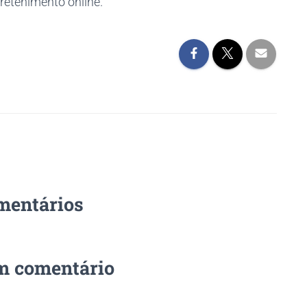
retenimento online.
mentários
m comentário