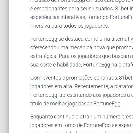
e emocionantes para seus usuários. 31bet in
experiências interativas, tornando Fortune
imersiva para todos os jogadores.
FortuneEgg se destaca como uma alternativa
oferecendo uma mecânica nova que promove
estratégica. Para os jogadores que buscam
sua sorte e habilidade, FortuneEgg na plataf
Com eventos e promoções contínuos, 31bet t
jogadores em alta. Recentemente, a platafo
FortuneEgg, apresentando aos jogadores a 
título de melhor jogador de FortuneEgg.
Enquanto continua a atrair um número cresc
jogadores em torno de FortuneEgg se expand