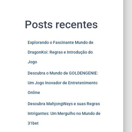
Posts recentes
Explorando o Fascinante Mundo de
DragonKoi: Regras e Introdução do
Jogo
Descubra o Mundo de GOLDENGENIE:
Um Jogo Inovador de Entretenimento
Online
Descubra MahjongWays e suas Regras
Intrigantes: Um Mergulho no Mundo de
31bet