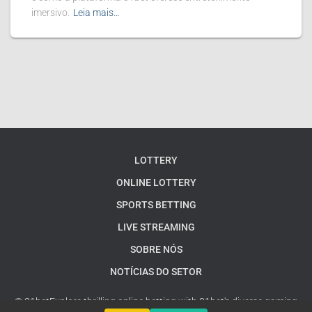
imersivo.
Leia mais…
LOTTERY
ONLINE LOTTERY
SPORTS BETTING
LIVE STREAMING
SOBRE NÓS
NOTÍCIAS DO SETOR
© 31betExplore thrilling online betting with 31bet's diverse gaming