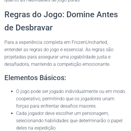
Regras do Jogo: Domine Antes
de Desbravar
Para a experiência completa em FrozenUncharted,
entender as regras do jogo é essencial. As regras são
projetadas para assegurar uma jogabilidade justa e
desafiadora, mantendo a competição emocionante.
Elementos Básicos:
O jogo pode ser jogado individualmente ou em modo
cooperativo, permitindo que os jogadores unam
forças para enfrentar desafios maiores.
Cada jogador deve escolher um personagem,
selecionando habilidades que determinarão o papel
deles na expedição.