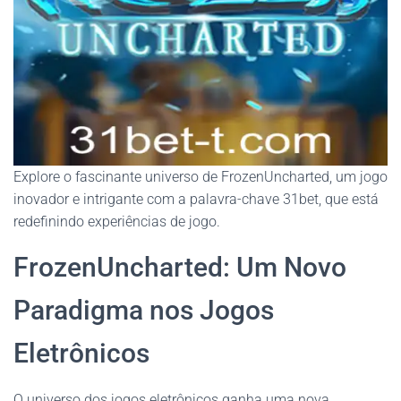
Explore o fascinante universo de FrozenUncharted, um jogo
inovador e intrigante com a palavra-chave 31bet, que está
redefinindo experiências de jogo.
FrozenUncharted: Um Novo
Paradigma nos Jogos
Eletrônicos
O universo dos jogos eletrônicos ganha uma nova