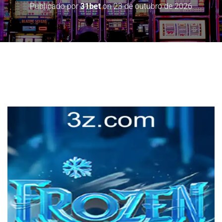
Publicado por
31bet
on
23 de outubro de 2026