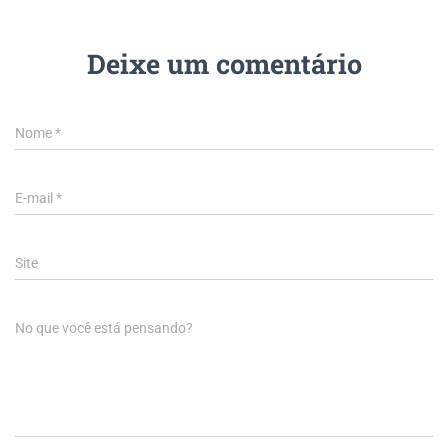
Deixe um comentário
Nome
*
E-mail
*
Site
No que você está pensando?