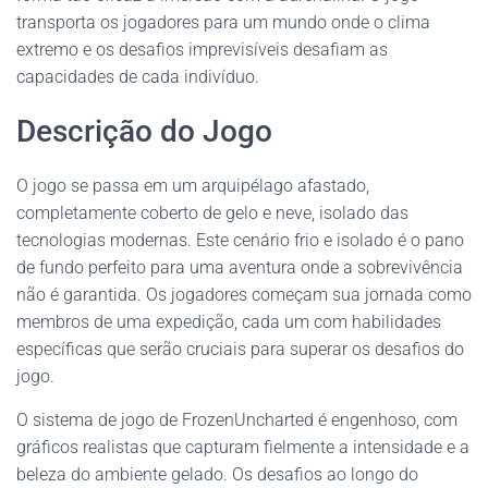
transporta os jogadores para um mundo onde o clima
extremo e os desafios imprevisíveis desafiam as
capacidades de cada indivíduo.
Descrição do Jogo
O jogo se passa em um arquipélago afastado,
completamente coberto de gelo e neve, isolado das
tecnologias modernas. Este cenário frio e isolado é o pano
de fundo perfeito para uma aventura onde a sobrevivência
não é garantida. Os jogadores começam sua jornada como
membros de uma expedição, cada um com habilidades
específicas que serão cruciais para superar os desafios do
jogo.
O sistema de jogo de FrozenUncharted é engenhoso, com
gráficos realistas que capturam fielmente a intensidade e a
beleza do ambiente gelado. Os desafios ao longo do