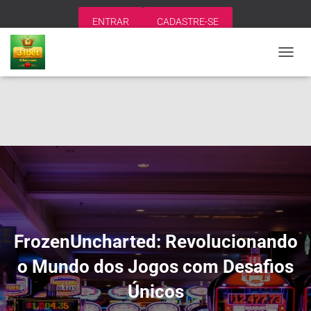
ENTRAR
CADASTRE-SE
A
L
T
E
R
N
A
R
N
A
V
E
G
A
FrozenUncharted: Revolucionando
Ç
Ã
o Mundo dos Jogos com Desafios
O
Únicos