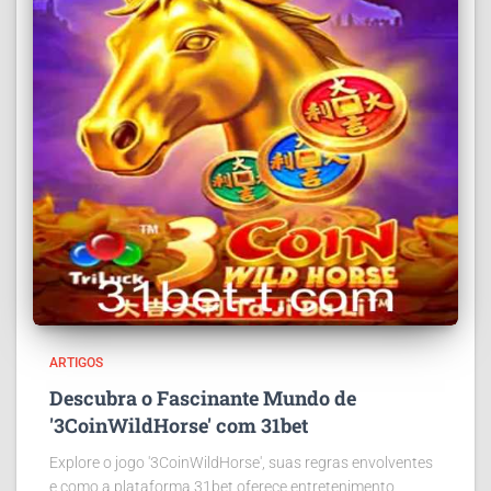
ARTIGOS
Descubra o Fascinante Mundo de
'3CoinWildHorse' com 31bet
Explore o jogo '3CoinWildHorse', suas regras envolventes
e como a plataforma 31bet oferece entretenimento