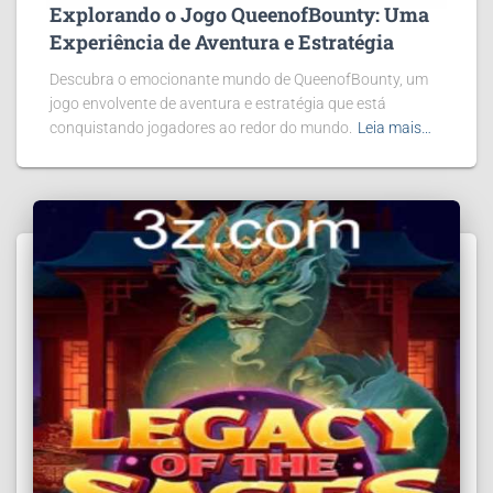
Explorando o Jogo QueenofBounty: Uma
Experiência de Aventura e Estratégia
Descubra o emocionante mundo de QueenofBounty, um
jogo envolvente de aventura e estratégia que está
conquistando jogadores ao redor do mundo.
Leia mais…