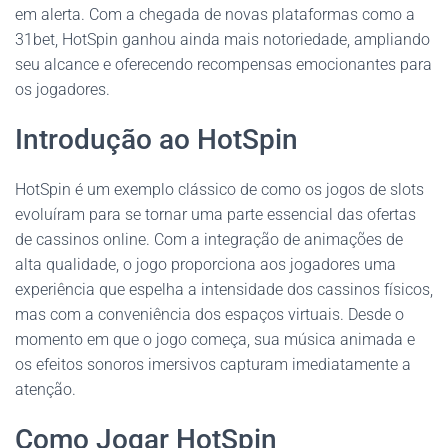
em alerta. Com a chegada de novas plataformas como a
31bet, HotSpin ganhou ainda mais notoriedade, ampliando
seu alcance e oferecendo recompensas emocionantes para
os jogadores.
Introdução ao HotSpin
HotSpin é um exemplo clássico de como os jogos de slots
evoluíram para se tornar uma parte essencial das ofertas
de cassinos online. Com a integração de animações de
alta qualidade, o jogo proporciona aos jogadores uma
experiência que espelha a intensidade dos cassinos físicos,
mas com a conveniência dos espaços virtuais. Desde o
momento em que o jogo começa, sua música animada e
os efeitos sonoros imersivos capturam imediatamente a
atenção.
Como Jogar HotSpin