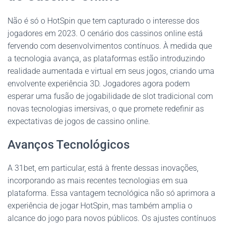
Não é só o HotSpin que tem capturado o interesse dos
jogadores em 2023. O cenário dos cassinos online está
fervendo com desenvolvimentos contínuos. À medida que
a tecnologia avança, as plataformas estão introduzindo
realidade aumentada e virtual em seus jogos, criando uma
envolvente experiência 3D. Jogadores agora podem
esperar uma fusão de jogabilidade de slot tradicional com
novas tecnologias imersivas, o que promete redefinir as
expectativas de jogos de cassino online.
Avanços Tecnológicos
A 31bet, em particular, está à frente dessas inovações,
incorporando as mais recentes tecnologias em sua
plataforma. Essa vantagem tecnológica não só aprimora a
experiência de jogar HotSpin, mas também amplia o
alcance do jogo para novos públicos. Os ajustes contínuos