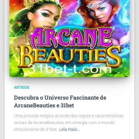
ARTIGOS
Descubra o Universo Fascinante de
ArcaneBeauties e 31bet
Uma jornada mágica através das regras e características
únicas de ArcaneBeauties, em sinergia com o mundo
emocionante de 31bet.
Leia mais…