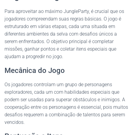
Para aproveitar ao máximo JungleParty, é crucial que os
jogadores compreendam suas regras básicas. O jogo é
estruturado em várias etapas, cada uma situada em
diferentes ambientes da selva com desafios únicos a
serem enfrentados. O objetivo principal é completar
missões, ganhar pontos e coletar itens especiais que
ajudam a progredir no jogo.
Mecânica do Jogo
Os jogadores controlam um grupo de personagens
exploradores, cada um com habilidades especiais que
podem ser usadas para superar obstáculos e inimigos. A
cooperação entre os personagens é essencial, pois muitos
desafios requerem a combinação de talentos para serem
vencidos.