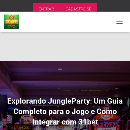
ENTRAR
CADASTRE-SE
A
L
T
E
R
N
A
R
N
A
V
E
G
A
Explorando JungleParty: Um Guia
Ç
Ã
Completo para o Jogo e Como
O
Integrar com 31bet