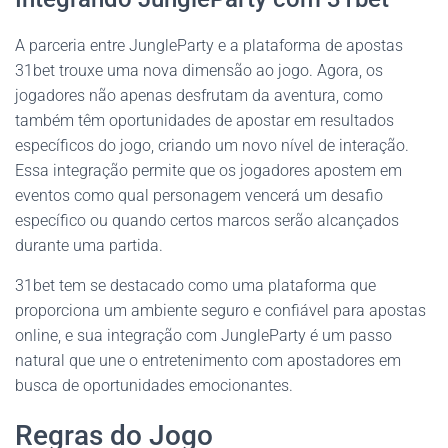
A parceria entre JungleParty e a plataforma de apostas
31bet trouxe uma nova dimensão ao jogo. Agora, os
jogadores não apenas desfrutam da aventura, como
também têm oportunidades de apostar em resultados
específicos do jogo, criando um novo nível de interação.
Essa integração permite que os jogadores apostem em
eventos como qual personagem vencerá um desafio
específico ou quando certos marcos serão alcançados
durante uma partida.
31bet tem se destacado como uma plataforma que
proporciona um ambiente seguro e confiável para apostas
online, e sua integração com JungleParty é um passo
natural que une o entretenimento com apostadores em
busca de oportunidades emocionantes.
Regras do Jogo