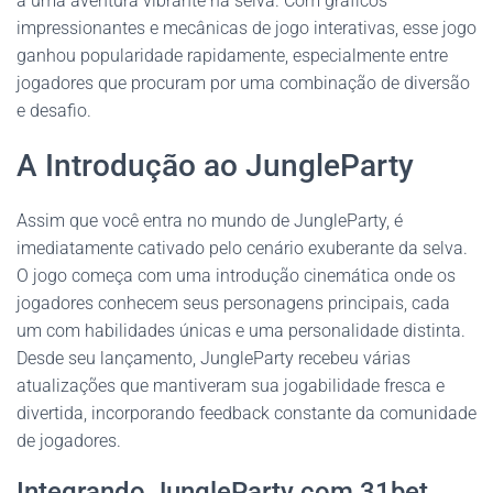
a uma aventura vibrante na selva. Com gráficos
impressionantes e mecânicas de jogo interativas, esse jogo
ganhou popularidade rapidamente, especialmente entre
jogadores que procuram por uma combinação de diversão
e desafio.
A Introdução ao JungleParty
Assim que você entra no mundo de JungleParty, é
imediatamente cativado pelo cenário exuberante da selva.
O jogo começa com uma introdução cinemática onde os
jogadores conhecem seus personagens principais, cada
um com habilidades únicas e uma personalidade distinta.
Desde seu lançamento, JungleParty recebeu várias
atualizações que mantiveram sua jogabilidade fresca e
divertida, incorporando feedback constante da comunidade
de jogadores.
Integrando JungleParty com 31bet