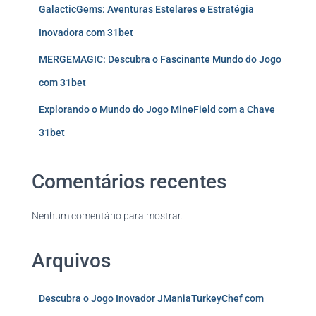
GalacticGems: Aventuras Estelares e Estratégia
Inovadora com 31bet
MERGEMAGIC: Descubra o Fascinante Mundo do Jogo
com 31bet
Explorando o Mundo do Jogo MineField com a Chave
31bet
Comentários recentes
Nenhum comentário para mostrar.
Arquivos
Descubra o Jogo Inovador JManiaTurkeyChef com