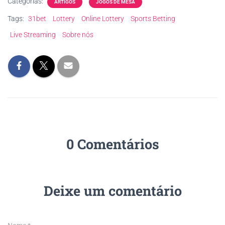
Categorias:
ARTIGOS
JOGOS DE MESA
Tags:
31bet
Lottery
Online Lottery
Sports Betting
Live Streaming
Sobre nós
0 Comentários
Deixe um comentário