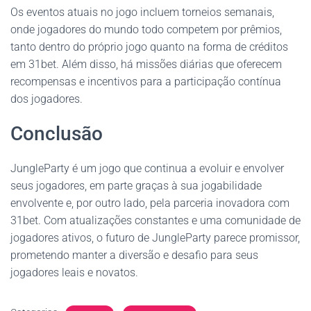
Os eventos atuais no jogo incluem torneios semanais,
onde jogadores do mundo todo competem por prêmios,
tanto dentro do próprio jogo quanto na forma de créditos
em 31bet. Além disso, há missões diárias que oferecem
recompensas e incentivos para a participação contínua
dos jogadores.
Conclusão
JungleParty é um jogo que continua a evoluir e envolver
seus jogadores, em parte graças à sua jogabilidade
envolvente e, por outro lado, pela parceria inovadora com
31bet. Com atualizações constantes e uma comunidade de
jogadores ativos, o futuro de JungleParty parece promissor,
prometendo manter a diversão e desafio para seus
jogadores leais e novatos.