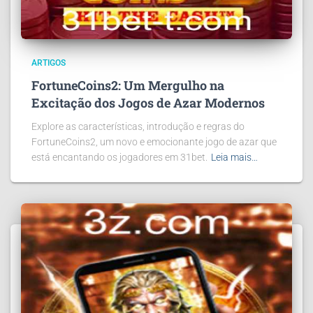
ARTIGOS
FortuneCoins2: Um Mergulho na
Excitação dos Jogos de Azar Modernos
Explore as características, introdução e regras do
FortuneCoins2, um novo e emocionante jogo de azar que
está encantando os jogadores em 31bet.
Leia mais…