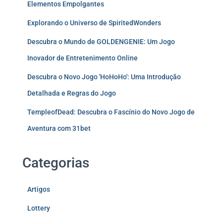
Elementos Empolgantes
Explorando o Universo de SpiritedWonders
Descubra o Mundo de GOLDENGENIE: Um Jogo
Inovador de Entretenimento Online
Descubra o Novo Jogo 'HoHoHo': Uma Introdução
Detalhada e Regras do Jogo
TempleofDead: Descubra o Fascínio do Novo Jogo de
Aventura com 31bet
Categorias
Artigos
Lottery