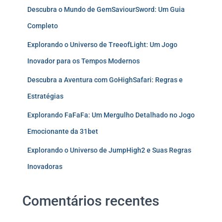
Descubra o Mundo de GemSaviourSword: Um Guia
Completo
Explorando o Universo de TreeofLight: Um Jogo
Inovador para os Tempos Modernos
Descubra a Aventura com GoHighSafari: Regras e
Estratégias
Explorando FaFaFa: Um Mergulho Detalhado no Jogo
Emocionante da 31bet
Explorando o Universo de JumpHigh2 e Suas Regras
Inovadoras
Comentários recentes