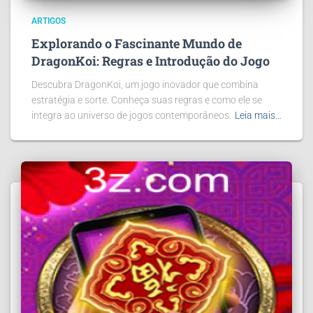
ARTIGOS
Explorando o Fascinante Mundo de
DragonKoi: Regras e Introdução do Jogo
Descubra DragonKoi, um jogo inovador que combina
estratégia e sorte. Conheça suas regras e como ele se
integra ao universo de jogos contemporâneos.
Leia mais…