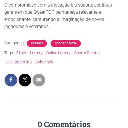
O compromisso com a inovação e o suporte contínuo
garantem que SweetPOP permaneça relevante e
emocionante, capturando a imaginação de novos
jogadores e veteranos.
Categorias:
ARTIGOS
JOGOS DE MESA
Tags:
31bet
Lottery
Online Lottery
Sports Betting
Live Streaming
Sobre nós
0 Comentários