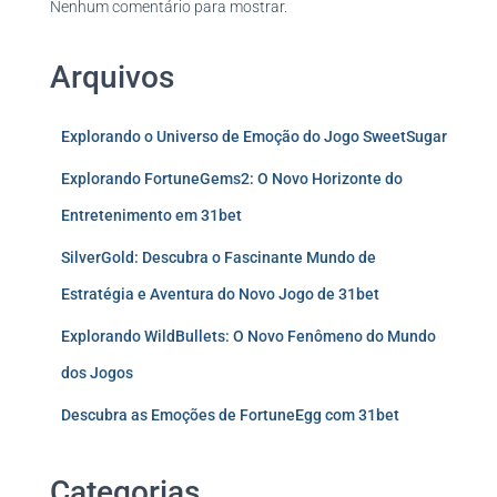
Nenhum comentário para mostrar.
Arquivos
Explorando o Universo de Emoção do Jogo SweetSugar
Explorando FortuneGems2: O Novo Horizonte do
Entretenimento em 31bet
SilverGold: Descubra o Fascinante Mundo de
Estratégia e Aventura do Novo Jogo de 31bet
Explorando WildBullets: O Novo Fenômeno do Mundo
dos Jogos
Descubra as Emoções de FortuneEgg com 31bet
Categorias