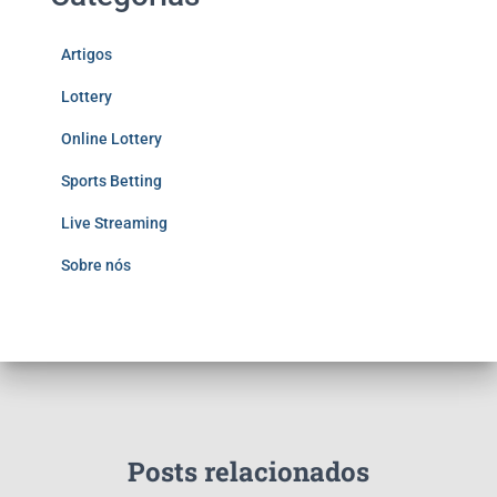
Artigos
Lottery
Online Lottery
Sports Betting
Live Streaming
Sobre nós
Posts relacionados