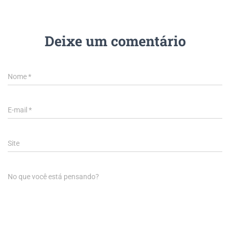
Deixe um comentário
Nome
*
E-mail
*
Site
No que você está pensando?