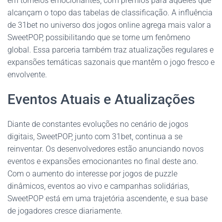
em torneios emocionantes, com prêmios para aqueles que
alcançam o topo das tabelas de classificação. A influência
de 31bet no universo dos jogos online agrega mais valor a
SweetPOP, possibilitando que se torne um fenômeno
global. Essa parceria também traz atualizações regulares e
expansões temáticas sazonais que mantêm o jogo fresco e
envolvente.
Eventos Atuais e Atualizações
Diante de constantes evoluções no cenário de jogos
digitais, SweetPOP, junto com 31bet, continua a se
reinventar. Os desenvolvedores estão anunciando novos
eventos e expansões emocionantes no final deste ano.
Com o aumento do interesse por jogos de puzzle
dinâmicos, eventos ao vivo e campanhas solidárias,
SweetPOP está em uma trajetória ascendente, e sua base
de jogadores cresce diariamente.