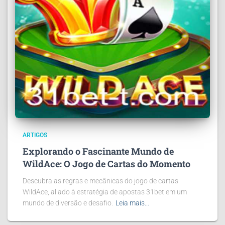
ARTIGOS
Explorando o Fascinante Mundo de
WildAce: O Jogo de Cartas do Momento
Descubra as regras e mecânicas do jogo de cartas
WildAce, aliado à estratégia de apostas 31bet em um
mundo de diversão e desafio.
Leia mais…