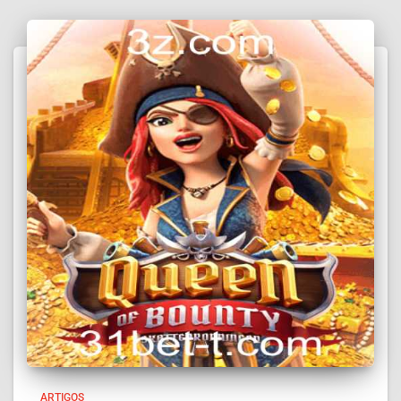
ARTIGOS