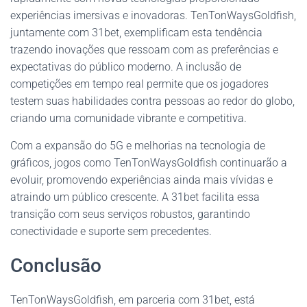
experiências imersivas e inovadoras. TenTonWaysGoldfish,
juntamente com 31bet, exemplificam esta tendência
trazendo inovações que ressoam com as preferências e
expectativas do público moderno. A inclusão de
competições em tempo real permite que os jogadores
testem suas habilidades contra pessoas ao redor do globo,
criando uma comunidade vibrante e competitiva.
Com a expansão do 5G e melhorias na tecnologia de
gráficos, jogos como TenTonWaysGoldfish continuarão a
evoluir, promovendo experiências ainda mais vívidas e
atraindo um público crescente. A 31bet facilita essa
transição com seus serviços robustos, garantindo
conectividade e suporte sem precedentes.
Conclusão
TenTonWaysGoldfish, em parceria com 31bet, está