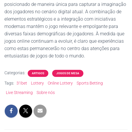
posicionado de maneira única para capturar a imaginação
dos jogadores no cenário digital atual. A combinação de
elementos estratégicos e a integração com iniciativas
modernas mantêm o jogo relevante e empolgante para
diversas faixas demográficas de jogadores. À medida que
jogos online continuam a evoluir, é claro que experiências
como estas permanecerão no centro das atenções para
entusiastas de jogos de todo o mundo.
Categorias:
ARTIGOS
JOGOS DE MESA
Tags:
31bet
Lottery
Online Lottery
Sports Betting
Live Streaming
Sobre nós