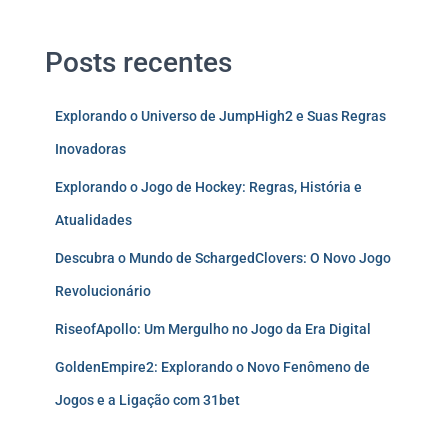
Posts recentes
Explorando o Universo de JumpHigh2 e Suas Regras
Inovadoras
Explorando o Jogo de Hockey: Regras, História e
Atualidades
Descubra o Mundo de SchargedClovers: O Novo Jogo
Revolucionário
RiseofApollo: Um Mergulho no Jogo da Era Digital
GoldenEmpire2: Explorando o Novo Fenômeno de
Jogos e a Ligação com 31bet