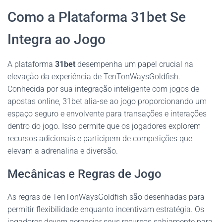
Como a Plataforma 31bet Se
Integra ao Jogo
A plataforma
31bet
desempenha um papel crucial na
elevação da experiência de TenTonWaysGoldfish.
Conhecida por sua integração inteligente com jogos de
apostas online, 31bet alia-se ao jogo proporcionando um
espaço seguro e envolvente para transações e interações
dentro do jogo. Isso permite que os jogadores explorem
recursos adicionais e participem de competições que
elevam a adrenalina e diversão.
Mecânicas e Regras de Jogo
As regras de TenTonWaysGoldfish são desenhadas para
permitir flexibilidade enquanto incentivam estratégia. Os
jogadores devem gerenciar seus recursos sabiamente para