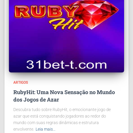
ARTIGOS
RubyHit: Uma Nova Sensação no Mundo
dos Jogos de Azar
Descubra tudo sobre RubyHit, o emocionante jogo de
azar que está conquistando jogadores ao redor do
mundo com suas regras dinâmicas e estrutura
envolvente.
Leia mais…