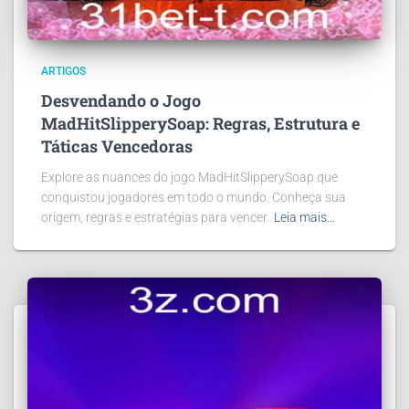
ARTIGOS
Desvendando o Jogo
MadHitSlipperySoap: Regras, Estrutura e
Táticas Vencedoras
Explore as nuances do jogo MadHitSlipperySoap que
conquistou jogadores em todo o mundo. Conheça sua
origem, regras e estratégias para vencer.
Leia mais…