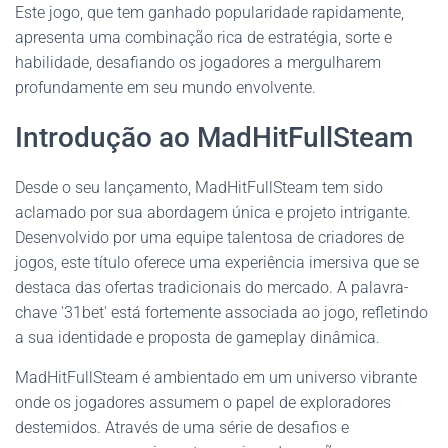
Este jogo, que tem ganhado popularidade rapidamente,
apresenta uma combinação rica de estratégia, sorte e
habilidade, desafiando os jogadores a mergulharem
profundamente em seu mundo envolvente.
Introdução ao MadHitFullSteam
Desde o seu lançamento, MadHitFullSteam tem sido
aclamado por sua abordagem única e projeto intrigante.
Desenvolvido por uma equipe talentosa de criadores de
jogos, este título oferece uma experiência imersiva que se
destaca das ofertas tradicionais do mercado. A palavra-
chave '31bet' está fortemente associada ao jogo, refletindo
a sua identidade e proposta de gameplay dinâmica.
MadHitFullSteam é ambientado em um universo vibrante
onde os jogadores assumem o papel de exploradores
destemidos. Através de uma série de desafios e