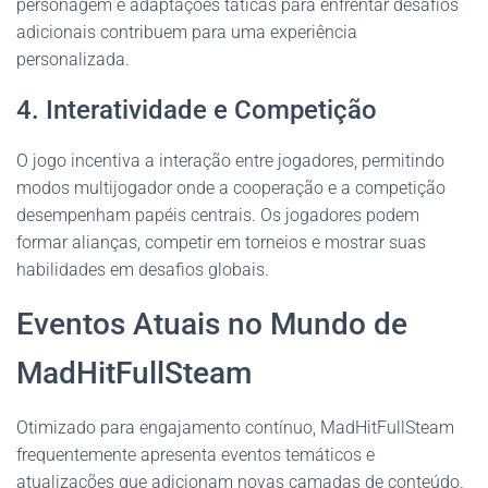
personagem e adaptações táticas para enfrentar desafios
adicionais contribuem para uma experiência
personalizada.
4. Interatividade e Competição
O jogo incentiva a interação entre jogadores, permitindo
modos multijogador onde a cooperação e a competição
desempenham papéis centrais. Os jogadores podem
formar alianças, competir em torneios e mostrar suas
habilidades em desafios globais.
Eventos Atuais no Mundo de
MadHitFullSteam
Otimizado para engajamento contínuo, MadHitFullSteam
frequentemente apresenta eventos temáticos e
atualizações que adicionam novas camadas de conteúdo.