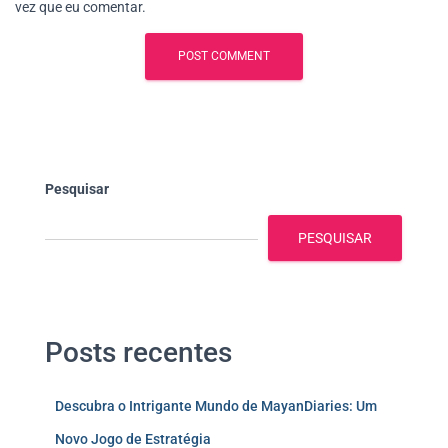
vez que eu comentar.
Pesquisar
PESQUISAR
Posts recentes
Descubra o Intrigante Mundo de MayanDiaries: Um
Novo Jogo de Estratégia