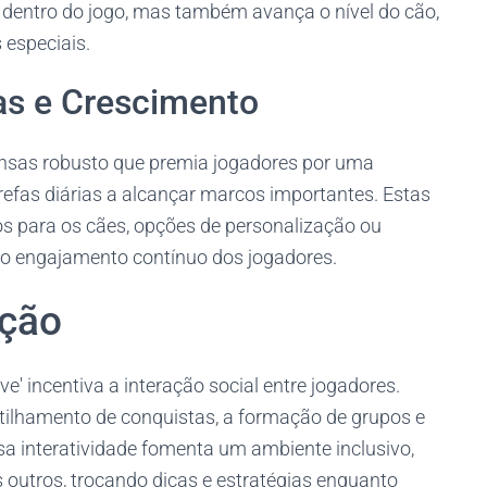
entro do jogo, mas também avança o nível do cão,
 especiais.
s e Crescimento
nsas robusto que premia jogadores por uma
refas diárias a alcançar marcos importantes. Estas
s para os cães, opções de personalização ou
 o engajamento contínuo dos jogadores.
ação
' incentiva a interação social entre jogadores.
ilhamento de conquistas, a formação de grupos e
sa interatividade fomenta um ambiente inclusivo,
outros, trocando dicas e estratégias enquanto