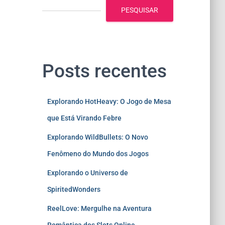
PESQUISAR
Posts recentes
Explorando HotHeavy: O Jogo de Mesa
que Está Virando Febre
Explorando WildBullets: O Novo
Fenômeno do Mundo dos Jogos
Explorando o Universo de
SpiritedWonders
ReelLove: Mergulhe na Aventura