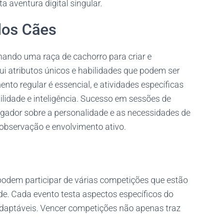
a aventura digital singular.
dos Cães
ando uma raça de cachorro para criar e
ssui atributos únicos e habilidades que podem ser
nto regular é essencial, e atividades específicas
lidade e inteligência. Sucesso em sessões de
gador sobre a personalidade e as necessidades de
observação e envolvimento ativo.
podem participar de várias competições que estão
ade. Cada evento testa aspectos específicos do
 adaptáveis. Vencer competições não apenas traz