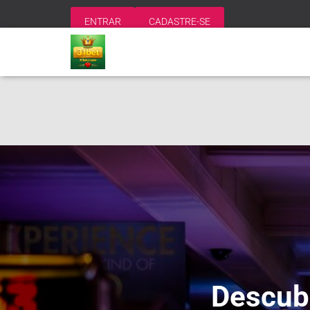
ENTRAR
CADASTRE-SE
Descub