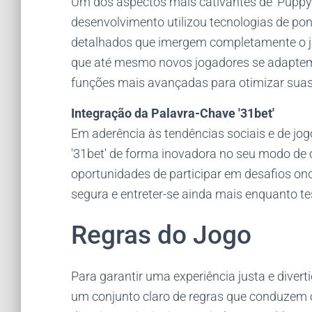
Um dos aspectos mais cativantes de 'PuppyLo
desenvolvimento utilizou tecnologias de pon
detalhados que imergem completamente o jog
que até mesmo novos jogadores se adapte
funções mais avançadas para otimizar suas 
Integração da Palavra-Chave '31bet'
Em aderência às tendências sociais e de jog
'31bet' de forma inovadora no seu modo de 
oportunidades de participar em desafios o
segura e entreter-se ainda mais enquanto te
Regras do Jogo
Para garantir uma experiência justa e divert
um conjunto claro de regras que conduzem 