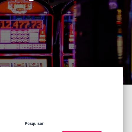
Pesquisar