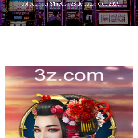
Publicado por
31bet
on
23 de outubro de 2026