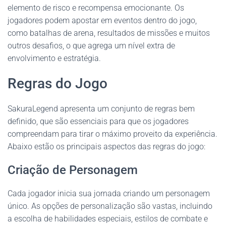
elemento de risco e recompensa emocionante. Os
jogadores podem apostar em eventos dentro do jogo,
como batalhas de arena, resultados de missões e muitos
outros desafios, o que agrega um nível extra de
envolvimento e estratégia.
Regras do Jogo
SakuraLegend apresenta um conjunto de regras bem
definido, que são essenciais para que os jogadores
compreendam para tirar o máximo proveito da experiência.
Abaixo estão os principais aspectos das regras do jogo:
Criação de Personagem
Cada jogador inicia sua jornada criando um personagem
único. As opções de personalização são vastas, incluindo
a escolha de habilidades especiais, estilos de combate e