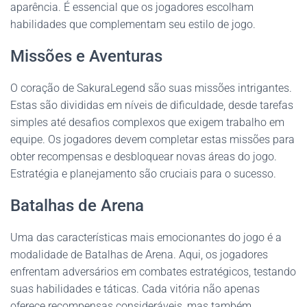
aparência. É essencial que os jogadores escolham
habilidades que complementam seu estilo de jogo.
Missões e Aventuras
O coração de SakuraLegend são suas missões intrigantes.
Estas são divididas em níveis de dificuldade, desde tarefas
simples até desafios complexos que exigem trabalho em
equipe. Os jogadores devem completar estas missões para
obter recompensas e desbloquear novas áreas do jogo.
Estratégia e planejamento são cruciais para o sucesso.
Batalhas de Arena
Uma das características mais emocionantes do jogo é a
modalidade de Batalhas de Arena. Aqui, os jogadores
enfrentam adversários em combates estratégicos, testando
suas habilidades e táticas. Cada vitória não apenas
oferece recompensas consideráveis, mas também