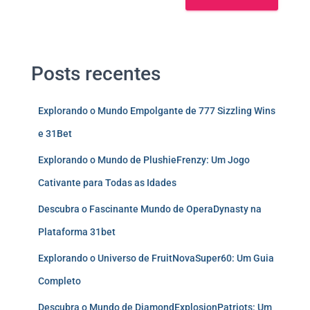
Posts recentes
Explorando o Mundo Empolgante de 777 Sizzling Wins
e 31Bet
Explorando o Mundo de PlushieFrenzy: Um Jogo
Cativante para Todas as Idades
Descubra o Fascinante Mundo de OperaDynasty na
Plataforma 31bet
Explorando o Universo de FruitNovaSuper60: Um Guia
Completo
Descubra o Mundo de DiamondExplosionPatriots: Um