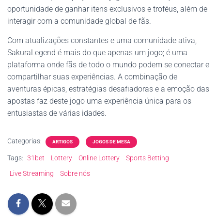
oportunidade de ganhar itens exclusivos e troféus, além de
interagir com a comunidade global de fãs.
Com atualizações constantes e uma comunidade ativa,
SakuraLegend é mais do que apenas um jogo; é uma
plataforma onde fãs de todo o mundo podem se conectar e
compartilhar suas experiências. A combinação de
aventuras épicas, estratégias desafiadoras e a emoção das
apostas faz deste jogo uma experiência única para os
entusiastas de várias idades.
Categorias:
ARTIGOS
JOGOS DE MESA
Tags:
31bet
Lottery
Online Lottery
Sports Betting
Live Streaming
Sobre nós