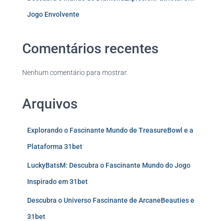
Jogo Envolvente
Comentários recentes
Nenhum comentário para mostrar.
Arquivos
Explorando o Fascinante Mundo de TreasureBowl e a
Plataforma 31bet
LuckyBatsM: Descubra o Fascinante Mundo do Jogo
Inspirado em 31bet
Descubra o Universo Fascinante de ArcaneBeauties e
31bet