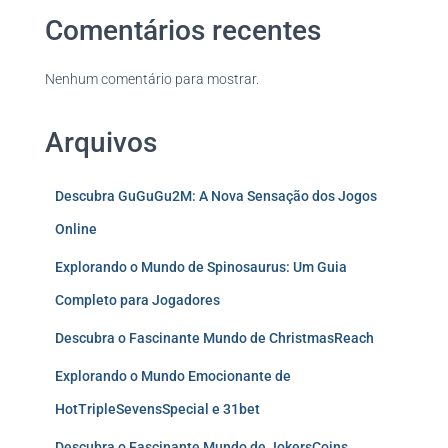
Comentários recentes
Nenhum comentário para mostrar.
Arquivos
Descubra GuGuGu2M: A Nova Sensação dos Jogos
Online
Explorando o Mundo de Spinosaurus: Um Guia
Completo para Jogadores
Descubra o Fascinante Mundo de ChristmasReach
Explorando o Mundo Emocionante de
HotTripleSevensSpecial e 31bet
Descubra o Fascinante Mundo de JokersCoins