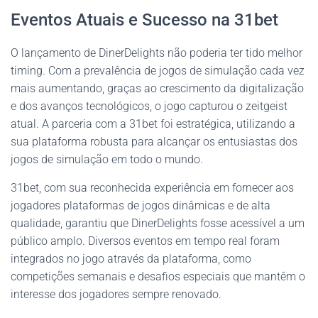
Eventos Atuais e Sucesso na 31bet
O lançamento de DinerDelights não poderia ter tido melhor
timing. Com a prevalência de jogos de simulação cada vez
mais aumentando, graças ao crescimento da digitalização
e dos avanços tecnológicos, o jogo capturou o zeitgeist
atual. A parceria com a 31bet foi estratégica, utilizando a
sua plataforma robusta para alcançar os entusiastas dos
jogos de simulação em todo o mundo.
31bet, com sua reconhecida experiência em fornecer aos
jogadores plataformas de jogos dinâmicas e de alta
qualidade, garantiu que DinerDelights fosse acessível a um
público amplo. Diversos eventos em tempo real foram
integrados no jogo através da plataforma, como
competições semanais e desafios especiais que mantêm o
interesse dos jogadores sempre renovado.