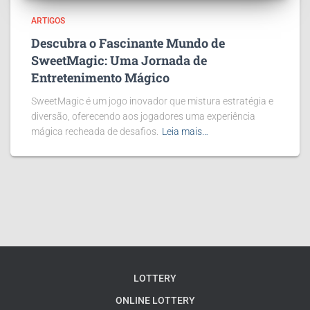
ARTIGOS
Descubra o Fascinante Mundo de
SweetMagic: Uma Jornada de
Entretenimento Mágico
SweetMagic é um jogo inovador que mistura estratégia e
diversão, oferecendo aos jogadores uma experiência
mágica recheada de desafios.
Leia mais…
LOTTERY
ONLINE LOTTERY