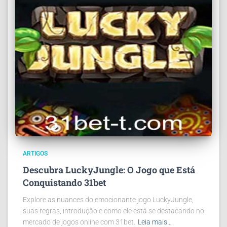
ARTIGOS
Descubra LuckyJungle: O Jogo que Está
Conquistando 31bet
Explore as nuances do emocionante jogo LuckyJungle,
suas regras, introdução e como ele está se destacando no
mercado de jogos online com 31bet.
Leia mais…