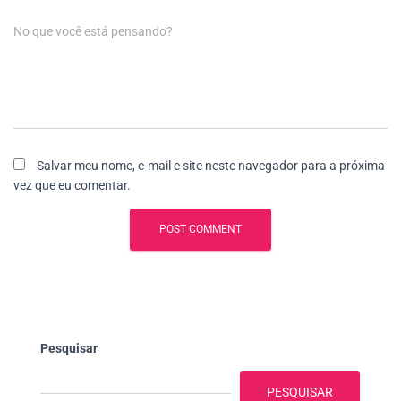
No que você está pensando?
Salvar meu nome, e-mail e site neste navegador para a próxima
vez que eu comentar.
Pesquisar
PESQUISAR