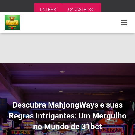
ENTRAR
CADASTRE-SE
A
L
T
E
R
N
A
R
N
A
V
E
G
A
Descubra MahjongWays e suas
Ç
Ã
Regras Intrigantes: Um Mergulho
O
no Mundo de 31bet