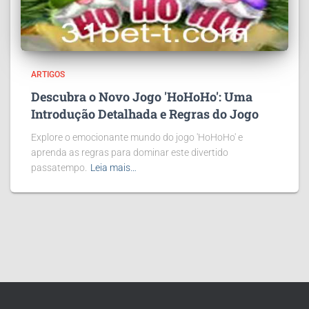
ARTIGOS
Descubra o Novo Jogo 'HoHoHo': Uma
Introdução Detalhada e Regras do Jogo
Explore o emocionante mundo do jogo 'HoHoHo' e
aprenda as regras para dominar este divertido
passatempo.
Leia mais…