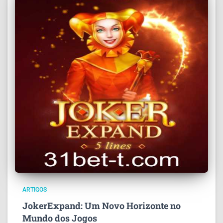
ARTIGOS
JokerExpand: Um Novo Horizonte no
Mundo dos Jogos