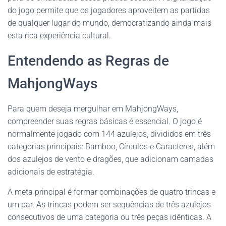
do jogo permite que os jogadores aproveitem as partidas
de qualquer lugar do mundo, democratizando ainda mais
esta rica experiência cultural.
Entendendo as Regras de
MahjongWays
Para quem deseja mergulhar em MahjongWays,
compreender suas regras básicas é essencial. O jogo é
normalmente jogado com 144 azulejos, divididos em três
categorias principais: Bamboo, Círculos e Caracteres, além
dos azulejos de vento e dragões, que adicionam camadas
adicionais de estratégia.
A meta principal é formar combinações de quatro trincas e
um par. As trincas podem ser sequências de três azulejos
consecutivos de uma categoria ou três peças idênticas. A