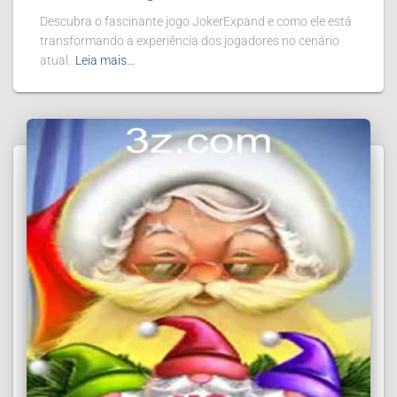
Descubra o fascinante jogo JokerExpand e como ele está
transformando a experiência dos jogadores no cenário
atual.
Leia mais…