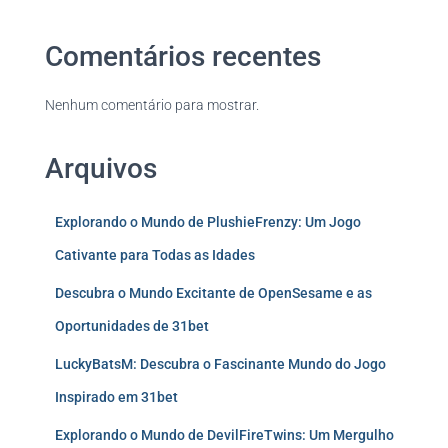
Comentários recentes
Nenhum comentário para mostrar.
Arquivos
Explorando o Mundo de PlushieFrenzy: Um Jogo
Cativante para Todas as Idades
Descubra o Mundo Excitante de OpenSesame e as
Oportunidades de 31bet
LuckyBatsM: Descubra o Fascinante Mundo do Jogo
Inspirado em 31bet
Explorando o Mundo de DevilFireTwins: Um Mergulho