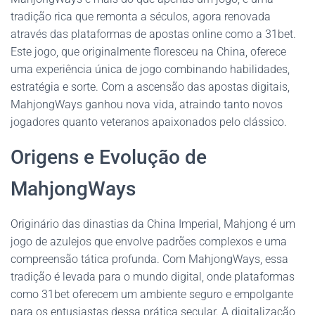
tradição rica que remonta a séculos, agora renovada
através das plataformas de apostas online como a 31bet.
Este jogo, que originalmente floresceu na China, oferece
uma experiência única de jogo combinando habilidades,
estratégia e sorte. Com a ascensão das apostas digitais,
MahjongWays ganhou nova vida, atraindo tanto novos
jogadores quanto veteranos apaixonados pelo clássico.
Origens e Evolução de
MahjongWays
Originário das dinastias da China Imperial, Mahjong é um
jogo de azulejos que envolve padrões complexos e uma
compreensão tática profunda. Com MahjongWays, essa
tradição é levada para o mundo digital, onde plataformas
como 31bet oferecem um ambiente seguro e empolgante
para os entusiastas dessa prática secular. A digitalização